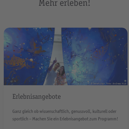
Mehr erleben!
JenaKultur, Foto: Andreas Hub
© 
Abendprogramm
ulturell oder
Ein gelungenes Abendprogramm ist ein wichtig
zum Programm!
Veranstaltung, denn im besten Fall kommt da
zum Sch...