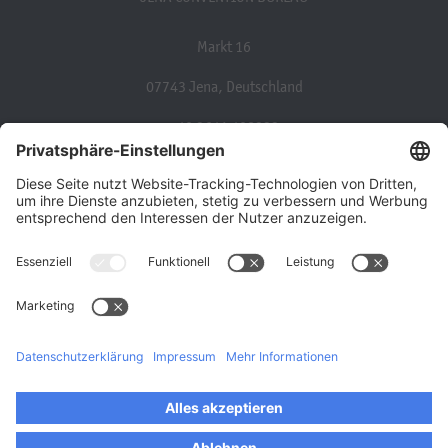
Markt 16
07743 Jena, Deutschland
+49 3641 498333
convention@jena.de
Über uns
Barrierefreiheit
Impressum
Datenschutz
©