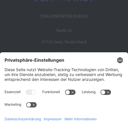
JENA CONVENTION BUREAU
Markt 16
07743 Jena, Deutschland
+49 3641 498333
convention@jena.de
Über uns
Barrierefreiheit
Impressum