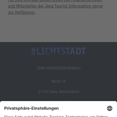
und Mitarbeiter der Jena Tourist-Information gerne
zur Verfügung.
JENA CONVENTION BUREAU
Markt 16
07743 Jena, Deutschland
+49 3641 498333
convention@jena.de